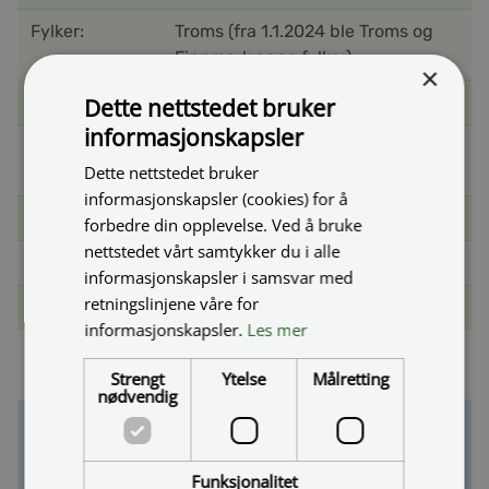
Fylker:
Troms (fra 1.1.2024 ble Troms og
Finnmark egne fylker)
×
Finansiering:
Stat, Fylke, Kommune, Bompenger
Dette nettstedet bruker
informasjonskapsler
Nasjonal
Omtalt i NTP 2014-2023
Dette nettstedet bruker
transportplan:
informasjonskapsler (cookies) for å
Totalkostnad:
2610 millioner 2021-kroner
forbedre din opplevelse. Ved å bruke
nettstedet vårt samtykker du i alle
Oppstart:
Desember 2013
informasjonskapsler i samsvar med
retningslinjene våre for
Antatt åpnet:
2025
informasjonskapsler.
Les mer
Strengt
Ytelse
Målretting
nødvendig
Kontakt oss
Funksjonalitet