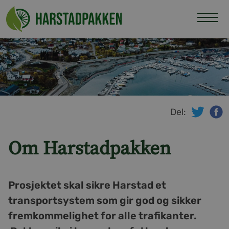
Hopp
til
innhold
Del:
twitte
f
Om Harstadpakken
Prosjektet skal sikre Harstad et
transportsystem som gir god og sikker
fremkommelighet for alle trafikanter.