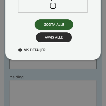
Ønsker du å gi oss en tilbakemelding, eller har et
spørsmål du ønsker å få svar på? Benytt gjerne
dette skjemaet, eller ta direkte kontakt med en av
oss.
GODTA ALLE
Navn
AVVIS ALLE
VIS DETALJER
E-post
Melding