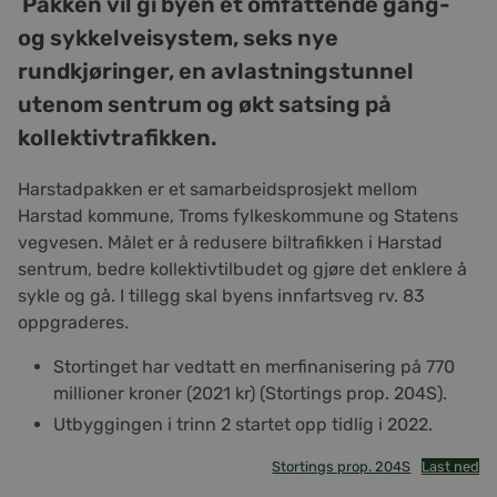
Pakken vil gi byen et omfattende gang-
og sykkelveisystem, seks nye
rundkjøringer, en avlastningstunnel
utenom sentrum og økt satsing på
kollektivtrafikken.
Harstadpakken er et samarbeidsprosjekt mellom
Harstad kommune, Troms fylkeskommune og Statens
vegvesen. Målet er å redusere biltrafikken i Harstad
sentrum, bedre kollektivtilbudet og gjøre det enklere å
sykle og gå. I tillegg skal byens innfartsveg rv. 83
oppgraderes.
Stortinget har vedtatt en merfinanisering på 770
millioner kroner (2021 kr) (Stortings prop. 204S).
Utbyggingen i trinn 2 startet opp tidlig i 2022.
Stortings prop. 204S
Last ned