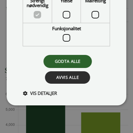
Strengt
Ytelse
Målretting
nødvendig
Funksjonalitet
Utforsk Rv83 Harstad Sentrum på
vegvesen.no
GODTA ALLE
Sama v/ skolegata
AVVIS ALLE
VIS DETALJER