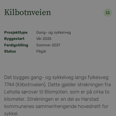
Kilbotnveien
11
Pros
Prosjekttype
Gang- og sykkelveg
Byggestart
Vår 2025
Ferdigstilling
Sommer 2027
Status
Pågår
Det bygges gang- og sykkelveg langs fylkesveg
7744 (Kilbotnveien). Dette gjelder strekningen fra
Leholla sørover til Blomjoten, som er på cirka to
kilometer. Strekningen er en del av Harstad
kommunenes sammenhengende hovednett for
sykkel.