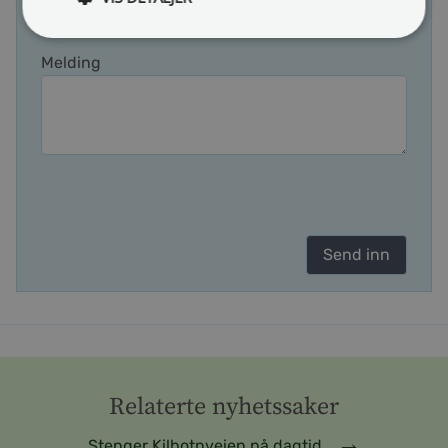
E-post
Melding
Relaterte nyhetssaker
Stenger Kilbotnveien på dagtid