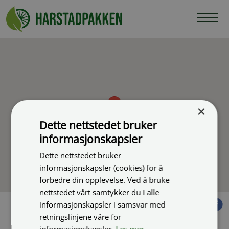
Hopp
til
innhold
×
Dette nettstedet bruker
informasjonskapsler
Dette nettstedet bruker
informasjonskapsler (cookies) for å
forbedre din opplevelse. Ved å bruke
nettstedet vårt samtykker du i alle
informasjonskapsler i samsvar med
Del:
twitte
f
retningslinjene våre for
informasjonskapsler.
Les mer