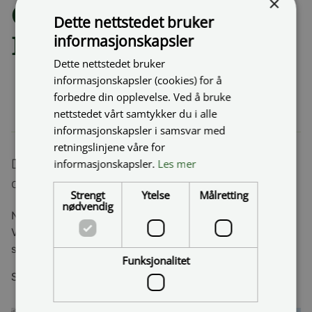
×
Omkjøring rv. 83
Dette nettstedet bruker
informasjonskapsler
Harstadbotn – Seljestad
Dette nettstedet bruker
informasjonskapsler (cookies) for å
forbedre din opplevelse. Ved å bruke
STARTTID:
BEREGNET SLUTTID:
nettstedet vårt samtykker du i alle
07.02.2024 08:00
03.02.2024 23:59
informasjonskapsler i samsvar med
retningslinjene våre for
Det er omkjøring på rv. 83 mellom Harstadbotn
informasjonskapsler.
Les mer
og Seljestad.
Strengt
Ytelse
Målretting
nødvendig
Nordgående trafikk kan kjøre rv. 83 nord til
Verkstedveien, derfra med omkjøring om Sjøkanten
senter.
Funksjonalitet
Sørgående trafikk må kjøre Seljestadveien.