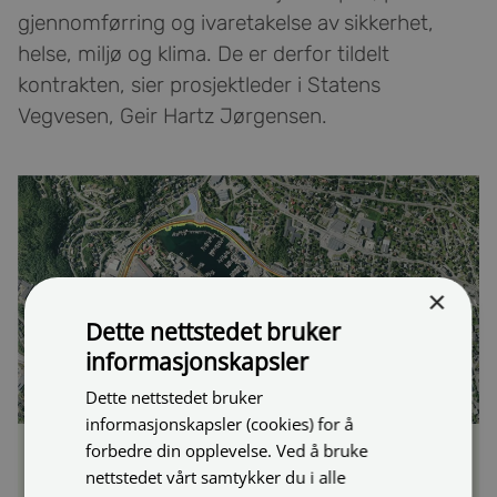
gjennomførring og ivaretakelse av sikkerhet,
helse, miljø og klima. De er derfor tildelt
kontrakten, sier prosjektleder i Statens
Vegvesen, Geir Hartz Jørgensen.
×
Dette nettstedet bruker
informasjonskapsler
Dette nettstedet bruker
informasjonskapsler (cookies) for å
forbedre din opplevelse. Ved å bruke
Delprosjekt S1 Kanebogen-Margrethe Jørgensens vei
nettstedet vårt samtykker du i alle
skal sikre Harstad en framtidsrettet innfartsåre.