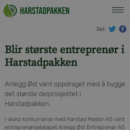
Hopp
til
innhold
Del:
twitte
f
Blir største entreprenør i
Harstadpakken
Anlegg Øst vant oppdraget med å bygge
det største delprosjektet i
Harstadpakken.
I skarp konkurranse med Harstad Maskin AS vant
entreprenørselskapet Anlegg Øst Entreprenør AS