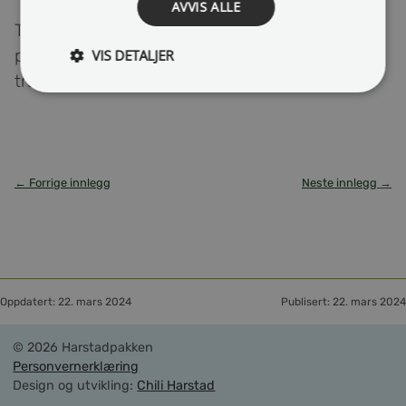
AVVIS ALLE
Trafikken på riksveien vil bli stanset i svært korte
perioder når salvene skal fyres av. Ellers vil
VIS DETALJER
trafikken på rv. 83 gå som normalt.
← Forrige innlegg
Neste innlegg
→
Oppdatert: 22. mars 2024
Publisert: 22. mars 2024
© 2026 Harstadpakken
Personvernerklæring
Design og utvikling:
Chili Harstad