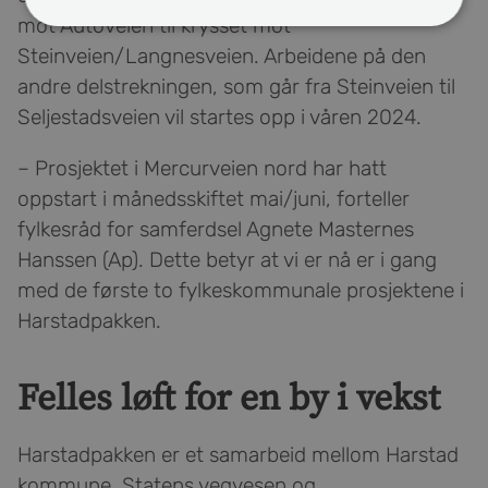
mot Autoveien til krysset mot
Steinveien/Langnesveien. Arbeidene på den
andre delstrekningen, som går fra Steinveien til
Seljestadsveien vil startes opp i våren 2024.
– Prosjektet i Mercurveien nord har hatt
oppstart i månedsskiftet mai/juni, forteller
fylkesråd for samferdsel Agnete Masternes
Hanssen (Ap). Dette betyr at vi er nå er i gang
med de første to fylkeskommunale prosjektene i
Harstadpakken.
Felles løft for en by i vekst
Harstadpakken er et samarbeid mellom Harstad
kommune, Statens vegvesen og