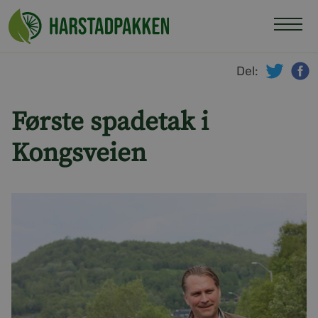
Hopp
til
innhold
Del:
twitte
f
Første spadetak i
Kongsveien