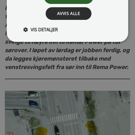
I denne perioden vil man fra sør ikke kunne
AVVIS ALLE
foreta venstresving inn til Rema/Power.
Alternativet blir å kjøre opp i rundkjøringa i
VIS DETALJER
Margrethe Jørgensens vei og snu for så å
svinge til høyre inn til Rema/Power på tur
sørover. I løpet av lørdag er jobben ferdig, og
da legges kjøremønsteret tilbake med
venstresvingsfelt fra sør inn til Rema Power.