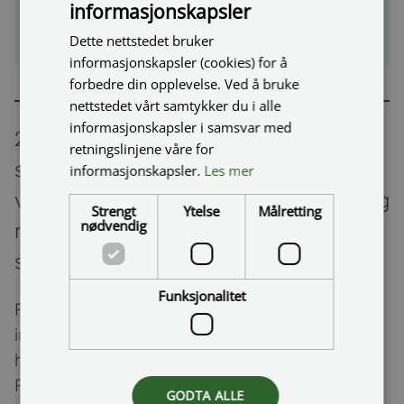
informasjonskapsler
Bilde tatt fra sør og mot Rema krysset. Maskinen som
Dette nettstedet bruker
peler sees til høyre i bildet
informasjonskapsler (cookies) for å
forbedre din opplevelse. Ved å bruke
nettstedet vårt samtykker du i alle
informasjonskapsler i samsvar med
2 av pelene til brukonstruksjonen som
retningslinjene våre for
skal ned kommer så langt ut mot
informasjonskapsler.
Les mer
vegbanen at entreprenøren har sett seg
Strengt
Ytelse
Målretting
nødvendig
nødt til å snevre inn kjørebanen av
sikkerhetsmessige årsaker.
Funksjonalitet
For å få disse arbeidene utført må vi ha
innsnevring for peling til 2 fundamenter – ett på
hver side av RV 83 – se bilde av krysset mellom
Rv. 83 og Bårnakkveien (inn til Rema) under.
GODTA ALLE