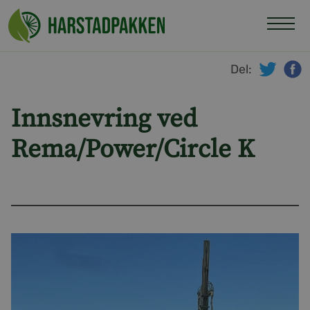
Hopp
til
innhold
Del:
twitte
f
Innsnevring ved
Rema/Power/Circle K