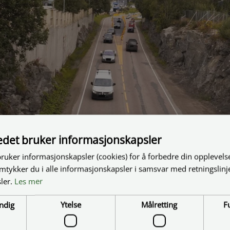
tedet bruker informasjonskapsler
bruker informasjonskapsler (cookies) for å forbedre din opplevels
amtykker du i alle informasjonskapsler i samsvar med retningslinj
ler.
Les mer
ndig
Ytelse
Målretting
F
som viser skadene, samt at trafikkøyen og lysreguleringen er fjerne