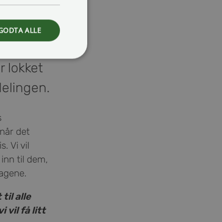
GODTA ALLE
likum om
r lokket
delingen.
s
 når det
. Vi vil
inn til dem,
dagene.
til alle
vil få litt