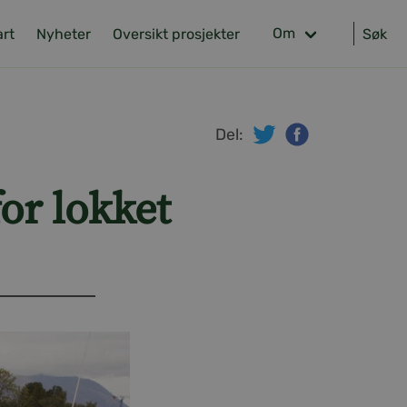
Om
art
Nyheter
Oversikt prosjekter
Søk
Del:
twitter
facebook
for lokket