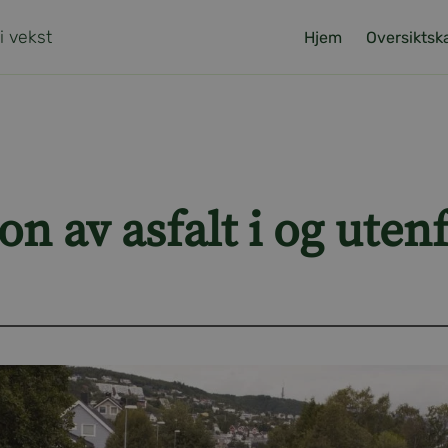
 i vekst
Hjem
Oversiktsk
n av asfalt i og uten