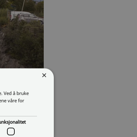
×
e. Ved å bruke
ene våre for
unksjonalitet
t.