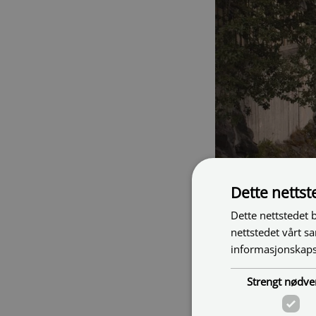
Dette netts
Dette nettstedet 
nettstedet vårt s
informasjonskaps
Strengt nødve
Bilde tatt 9/8-22 