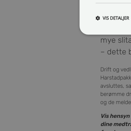
VIS DETALJER
Harstadp
mye slit
– dette b
Drift og ved
Harstadpakke
avsluttes, s
berømme drif
og de melder
Vis hensyn t
dine medtraf