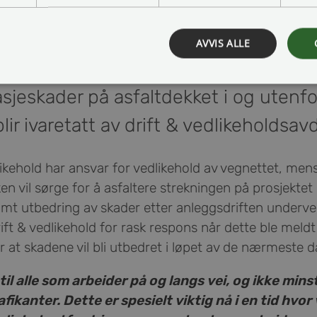
AVVIS ALLE
akken har fått henvendelser fra pub
asjeskader på asfaltdekket i og utenfo
lir ivaretatt av drift & vedlikeholdsav
likehold har ansvar for vedlikehold av vegnettet, men
n vil sørge for å asfaltere strekningen på prosjektet
amt utbedring av skader etter anleggsdriften underveis
t & vedlikehold for rask respons når dette ble meldt 
 at skadene vil bli utbedret i løpet av de nærmeste 
il alle som arbeider på og langs vei, og ikke minst 
ikanter. Dette er spesielt viktig nå i en tid hvor vi 