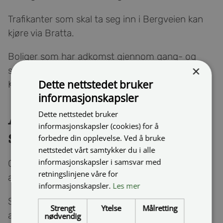
Trafikanter som skal ta seg inn i Bergveien kan
kjøre via Bratta.
Boliger som har adkomst gjennom gang- og
×
sykkelveien må kjøre via kryss
Dette nettstedet bruker
Kongsveien/Bratta.
informasjonskapsler
Dette nettstedet bruker
Åpent for gående og
informasjonskapsler (cookies) for å
syklende
forbedre din opplevelse. Ved å bruke
nettstedet vårt samtykker du i alle
informasjonskapsler i samsvar med
Gående og syklister kan passere
retningslinjene våre for
anleggsområdet.
informasjonskapsler.
Les mer
Stengingen skjer i forbindelse med pågående
Strengt
Ytelse
Målretting
anleggsarbeid i fv. 7750 Kongsveien.
nødvendig