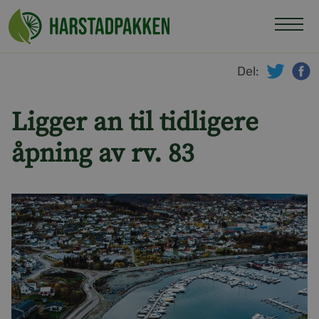
Hopp
til
innhold
Del:
twitte
f
Ligger an til tidligere
åpning av rv. 83