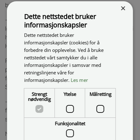
byen.
×
Dette nettstedet bruker
– Vi opplever at entreprenøren ønsker å være
informasjonskapsler
løsningsorientert og vise hensyn til trafikantene i
Dette nettstedet bruker
lys av hvordan trafikkbildet er, sier leder for
informasjonskapsler (cookies) for å
Harstadpakken Geir Jørgensen.
forbedre din opplevelse. Ved å bruke
nettstedet vårt samtykker du i alle
Resultatet er at rv. 83 åpner to uker tidligere en
informasjonskapsler i samsvar med
planlagt. Rundkjøringen i Harstadbotn kan åpne
retningslinjene våre for
for trafikk i uke 45, mens rundkjøringen på
informasjonskapsler.
Les mer
Seljestad åpner uka etter.
Strengt
Ytelse
Målretting
nødvendig
– Tiden på året spiller inn, og været kan påvirke
fremdriften noe. Så mindre justeringer kan skje,
sier Jørgensen
Funksjonalitet
Når rundkjøringen i Harstadbotn åpner, vil det