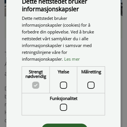
Dette nettstedet bruker
informasjonskapsler
Dette nettstedet bruker
På dette strekket blir det manuell dirigering torsdag
informasjonskapsler (cookies) for å
kveld. Foto: Martin Haagensen/ Statens vegvesen
forbedre din opplevelse. Ved å bruke
nettstedet vårt samtykker du i alle
informasjonskapsler i samsvar med
retningslinjene våre for
Telehiv på rv. 83 skal rettes opp i kveld.
informasjonskapsler.
Les mer
Arbeidet innebærer manuell dirigering
Strengt
Ytelse
Målretting
av trafikken.
nødvendig
Du trenger nok ikke være veldig observant som
bilist for å legge merke til dumpene på rv. 83
Funksjonalitet
mellom Langnesbrua og rundkjøringa i
Harstadbotn. Telehiv er årsaken, og i kveld blir
det jevnet ut.