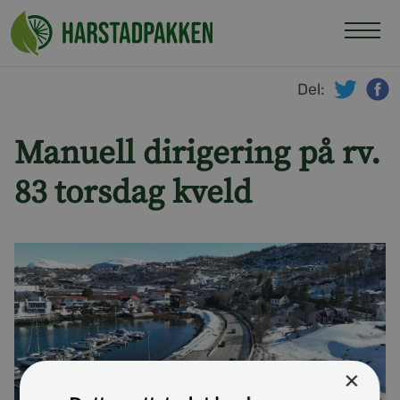
Hopp
til
innhold
Del:
twitte
f
Manuell dirigering på rv.
83 torsdag kveld
×