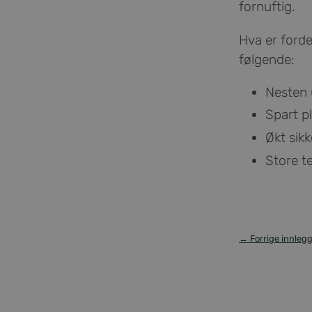
fornuftig.
Hva er ford
følgende:
Nesten 
Spart p
Økt sik
Store t
← Forrige innleg