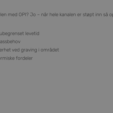
elen med OPI? Jo – når hele kanalen er støpt inn så
ubegrenset levetid
lassbehov
kerhet ved graving i området
ermiske fordeler
g