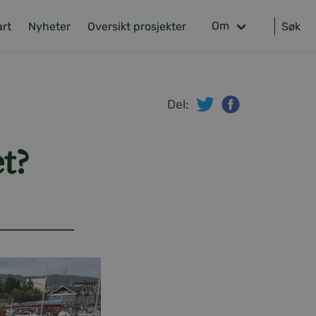
Om
art
Nyheter
Oversikt prosjekter
Søk
Del:
twitter
facebook
t?