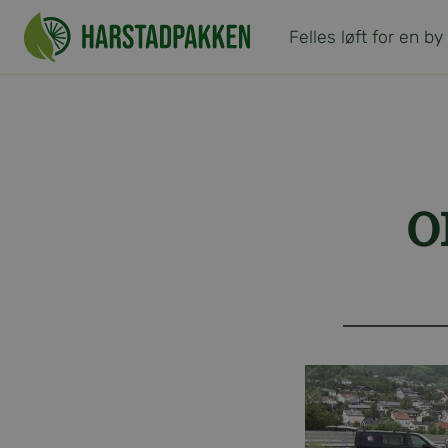
Hopp
til
Felles løft for en by
innhold
O