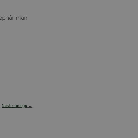
 oppnår man
Neste innlegg
→