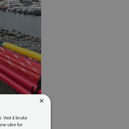
×
e. Ved å bruke
ene våre for