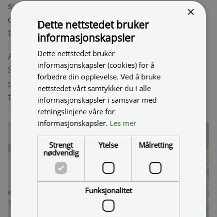
sykkelveien graves opp og undergangen blir
×
dermed stengt fra torsdag ettermiddag til
Dette nettstedet bruker
tirsdag ettermiddag.
informasjonskapsler
Dette nettstedet bruker
Anbefalt rute for myke trafikanter er om
informasjonskapsler (cookies) for å
Steinveien, Olderveien og gangbrua litt lengre
forbedre din opplevelse. Ved å bruke
sør over rv. 83. Det blir skiltet langs alternativ
nettstedet vårt samtykker du i alle
trasé.
informasjonskapsler i samsvar med
retningslinjene våre for
informasjonskapsler.
Les mer
Strengt
Ytelse
Målretting
nødvendig
Funksjonalitet