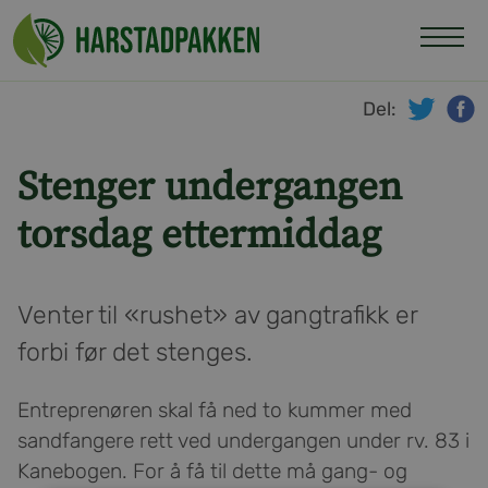
Hopp
til
innhold
Del:
twitte
f
Stenger undergangen
torsdag ettermiddag
Venter til «rushet» av gangtrafikk er
forbi før det stenges.
Entreprenøren skal få ned to kummer med
sandfangere rett ved undergangen under rv. 83 i
Kanebogen. For å få til dette må gang- og