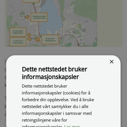
×
I ettermiddagsrushet vil det framover være
Dette nettstedet bruker
dirigering av trafikken i Seljestadveien. Målet er
informasjonskapsler
spesielt å få til en bedre avvikling av
kollektivtrafikken.
Dette nettstedet bruker
informasjonskapsler (cookies) for å
Trafikkvaktene vil være utplassert ved de største
forbedre din opplevelse. Ved å bruke
kryssene langs Seljestadveien. Fra byen og
nettstedet vårt samtykker du i alle
informasjonskapsler i samsvar med
sørover blir dette ved:
retningslinjene våre for
informasjonskapsler.
Les mer