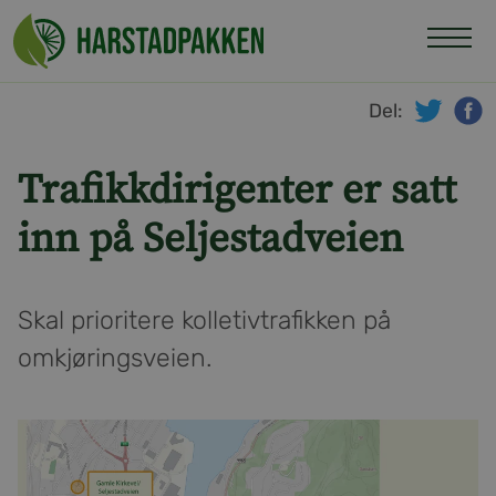
Hopp
til
innhold
Del:
twitte
f
Trafikkdirigenter er satt
inn på Seljestadveien
Skal prioritere kolletivtrafikken på
omkjøringsveien.